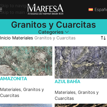
Skip to navigation
Españ
Skip to main content
Granitos y Cuarcitas
Categories
Inicio
Materiales
Granitos y Cuarcitas
AMAZONITA
AZUL BAHÍA
Materiales
,
Granitos y
Materiales
,
Granitos y
Cuarcitas
Cuarcitas