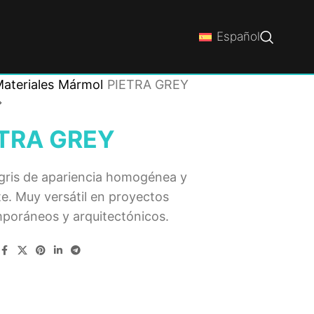
Español
ateriales
Mármol
PIETRA GREY
TRA GREY
 gris de apariencia homogénea y
e. Muy versátil en proyectos
poráneos y arquitectónicos.