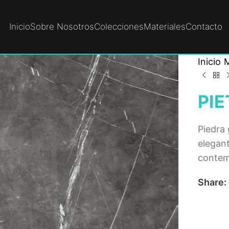
Inicio
Sobre Nosotros
Colecciones
Materiales
Contacto
Inicio
M
PIE
Piedra
elegant
contem
Share: