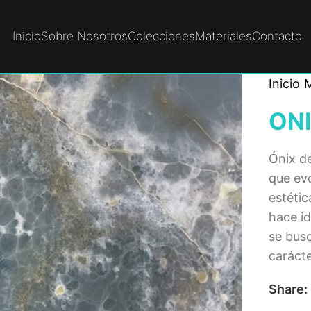
Inicio
Sobre Nosotros
Colecciones
Materiales
Contacto
Inicio
M
ON
Ónix de
que ev
estétic
hace id
se bus
caráct
Share: