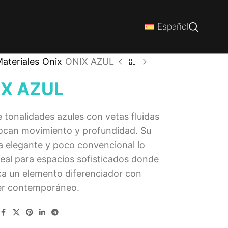
Español
ateriales
Onix
ONIX AZUL
IX AZUL
 tonalidades azules con vetas fluidas
ocan movimiento y profundidad. Su
a elegante y poco convencional lo
eal para espacios sofisticados donde
ca un elemento diferenciador con
er contemporáneo.