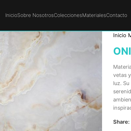
Inicio
Sobre Nosotros
Colecciones
Materiales
Contacto
Inicio
M
ON
Materia
vetas y
luz. Su
serenid
ambient
inspira
Share: